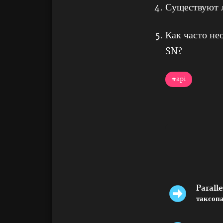
Существуют 
Как часто не
SN?
#api
Parall
таксоп