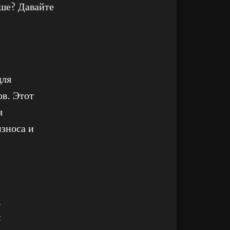
чше? Давайте
для
ов. Этот
я
износа и
,
м