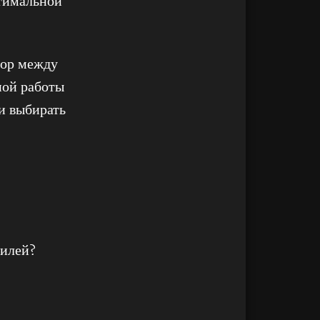
птимальной
бор между
ной работы
и выбирать
билей?