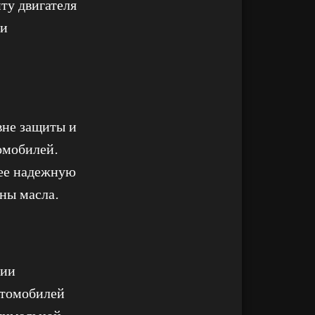
ту двигателя
ри
вне защиты и
омобилей.
лее надежную
ны масла.
ции
втомобилей