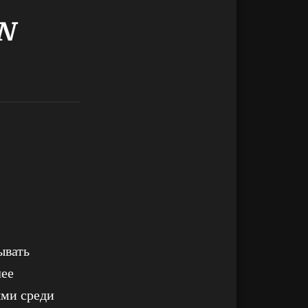
N
ывать
лее
ыми среди