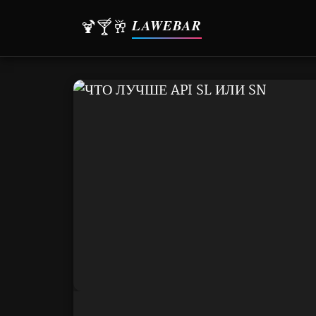
LAWEBAR
🍹🍸🥂