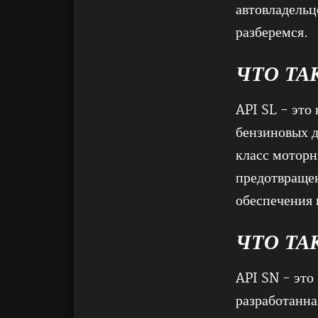
автовладельц
разберемся.
ЧТО ТА
API SL - это
бензиновых д
класс моторн
предотвращен
обеспечения
ЧТО ТА
API SN - это
разработанна