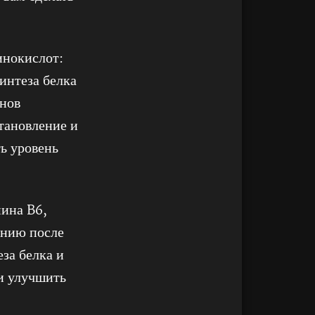
инокислот:
интеза белка
нов
становление и
ь уровень
мина B6,
ению после
за белка и
и улучшить