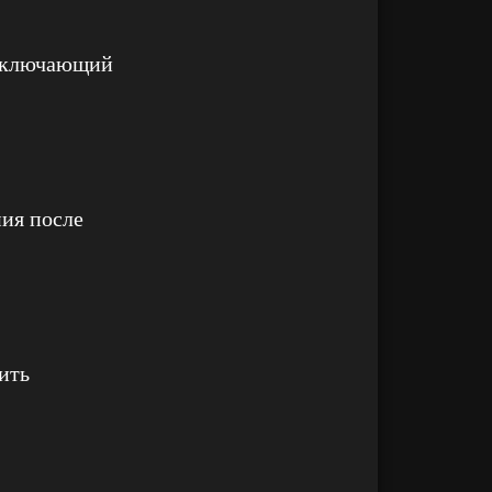
 включающий
ия после
ить