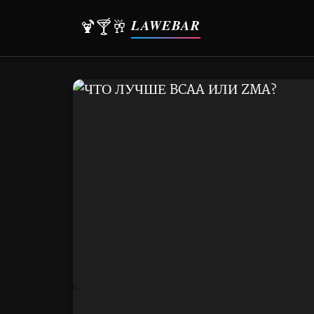
LAWEBAR
🍹🍸🥂