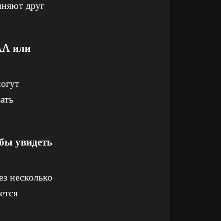
лняют друг
AA или
могут
ать
бы увидеть
ез несколько
ется