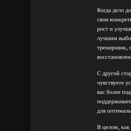
Когда дело д
свои конкрет
рост и улучш
лучшим выбор
тренировок, 
восстановле
С другой сто
чувствуете у
вас более по
поддерживат
для оптимал
В целом, как