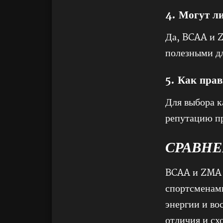
4. Могут 
Да, BCAA и Z
полезными д
5. Как пра
Для выбора к
репутацию пр
СРАВНЕ
BCAA и ZMA -
спортсменам
энергии и во
отличия и сх