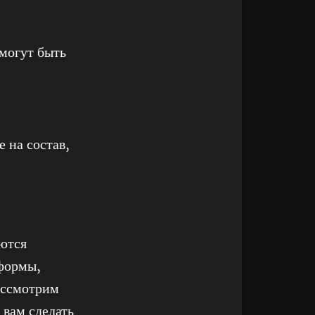
могут быть
 на состав,
ются
формы,
рассмотрим
 вам сделать