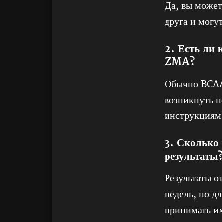
Да, вы може
друга и могу
2. Есть ли
ZMA?
Обычно BCAA 
возникнуть н
инструкциям
3. Сколько
результаты
Результаты о
недель, но д
принимать их