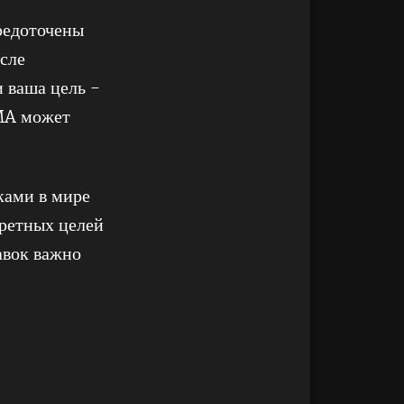
редоточены
сле
 ваша цель -
ZMA может
ками в мире
кретных целей
авок важно