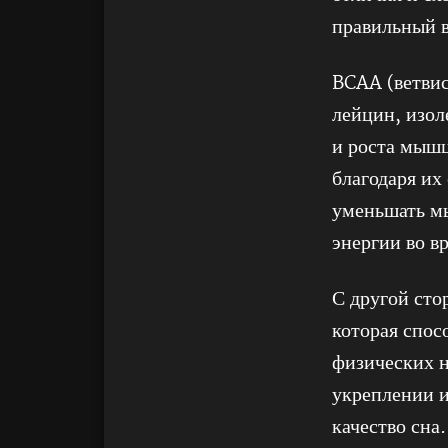
правильный в
BCAA (ветвис
лейцин, изол
и роста мыш
благодаря их
уменьшать м
энергии во в
С другой сто
которая спос
физических н
укреплении 
качество сна.