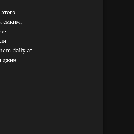
 этого
я емким,
вое
яли
them daily at
ан джин