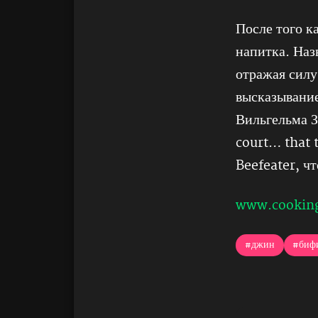
После того к
напитка. Наз
отражая силу
высказывание
Вильгельма За
court… that 
Beefeater, ч
www.cookin
#джин
#биф