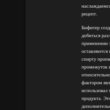
наслаждаемся
рецепт.
Бифитер созд
добиться раз
применении э
оставляются 
спирту пропи
промежуток в
относительно
фактором явл
использовал 
продукта. Эт
дополнитель