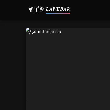
LAWEBAR
🍹🍸🥂