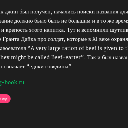
ак джин был получен, начались поиски названия для
вание должно было быть не большим и в то же врем
 и крепость этого напитка. Тут и вспомнили шутли
 Гранта Дайка про солдат, которые в XI веке охран
воевателя “A very large ration of beef is given to 
they might be called Beef-earter”. Так и был назв
то означает “едоки говядины”.
g-book.ru
итер