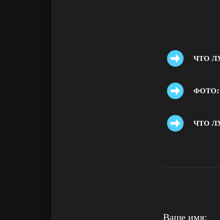
ЧТО Л
ФОТО: 
ЧТО Л
Ваше имя: