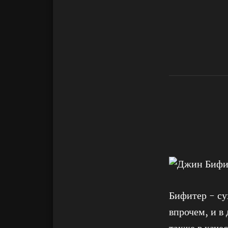
Бифитер - су
впрочем, и в