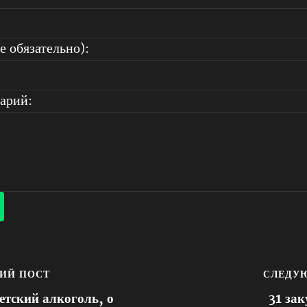
е обязательно):
арий:
ИЙ ПОСТ
СЛЕДУ
етский алкоголь, о
31 зак