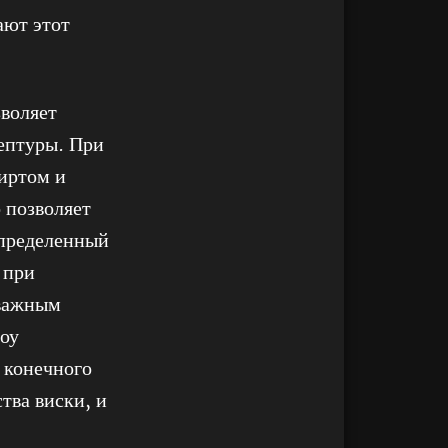
ают этот
воляет
цептуры. При
пиртом и
о позволяет
определенный
 при
 важным
роу
 конечного
тва виски, и