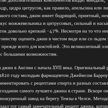
стве дополнительных компонентов входят миндаль,
ндр, цедра цитрусов, как правило, апельсина или л
акого состава, джин имеет бодрящий, приятный, не
вкус можжевельника и цитрусовых, сильный и нас
ток довольно крепкий -47%. Несмотря на то что н
тоинству оценить джин в чистом виде или со льдом 
 прежде всего для коктейлей. Это великолепный эл
 с большими возможностям.
 джин в Англии с начала XVII века. Оригинальный 
 1820 году молодым фармацевтом Джеймсом Барроу
иментировать с рецептами спирта и разных состав
создание самого лучшего джина в стране. Вскоре о
нокуренный завод на берегу Темзы в Челси. Метод
здал тот самый замечательный рецепт джина, кото