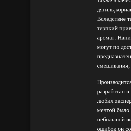
также в каче
дягиль,кориа
Вследствие т
терпкий при
аромат. Напи
могут по дос
предназначен
смешивания,
Производится
разработан в
любил экспер
мечтой было 
небольшой ви
ошибок он со