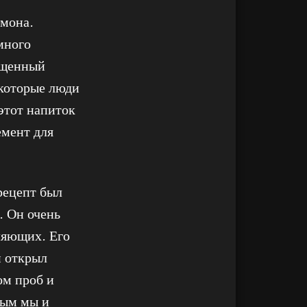
имона.
много
ыщенный
екоторые люди
этот напиток
емент для
рецепт был
. Он очень
ляющих. Его
н открыл
ом проб и
рым мы и