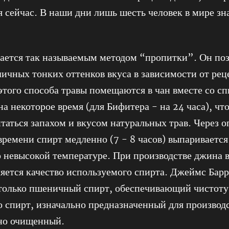
 сейчас. В наши дни лишь шесть человек в мире зн
ается так называемым методом “пропитки”. Он поз
личных тонких оттенков вкуса в зависимости от ре
того способа травы помещаются в чан вместе со с
на некоторое время (для Бифитера - на 24 часа), чт
таться запахом и вкусом натуральных трав. Через 
ремени спирт медленно (7 - 8 часов) выпаривается
 невысокой температуре. При производстве джина
яется качество используемого спирта. Джеймс Бар
только пшеничный спирт, обеспечивающий чистоту
о спирт, изначально предназначенный для производс
но очищенный.