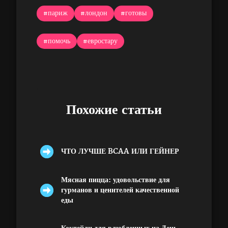
#париж
#лондон
#готовы
#помочь
#евростару
Похожие статьи
ЧТО ЛУЧШЕ BCAA ИЛИ ГЕЙНЕР
Мясная пицца: удовольствие для
гурманов и ценителей качественной
еды