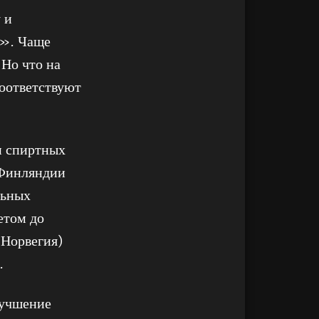
 и
у». Чаще
 Но что на
соответствуют
и спиртных
 Финляндии
льных
етом до
 Норвегия)
.
лучшение