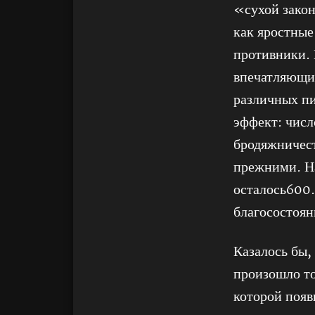
«сухой закон
как яростные
противники. 
впечатляющим
различных пи
эффект: число
бродяжничест
прежними. На
осталось600
благосостоян
Казалось бы,
произошло то
которой появ