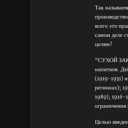
Так называе
производство
всего это нр
самом деле с
целям?
“СУХОЙ ЗАКО
напитков. Де
(1919-1931) 
регионах); 1
1989); 1916-
ограничения 
Целью введен