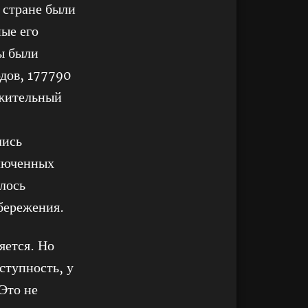
 стране были
ные его
ты были
дов, 177790
ожительный
лись
ключенных
лось
бережения.
яется. Но
ступность, у
Это не