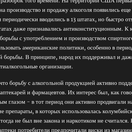
 разборок того времени. На территории США первы
на производство и продажу алкоголя появились еще
и периодически вводились в 13 штатах, но быстро от
атах даже признавались антиконституционным. К 
 борьбы с употреблением и производством спиртног
льзовать американские политики, особенно в пери
 борьбы. В принципе, народ их поддерживал и даже
тиалкогольные организации.
то борьбу с алкогольной продукцией активно подд
аптекарей и фармацевтов. Их интерес был, как гово
м глазом - в тот период они активно продвигали н
 препараты, в которых использовалась колумбийс
 тогда не был вне закона и наркотиком не считался
аптеки потребители предпочитали виски из магази