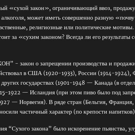
мый «сухой закон», ограничивающий ввоз, продажу
 алкоголя, может иметь совершенно разную «почв
авственные, религиозные или политические мотивы.
тоит за «сухим законом? Всегда ли его результаты 
Н” - закон о запрещении производства и продаж
йствовал в США (1920-1933), России (1914-1924),
и других государствах (1901-1948 — Канада (в отде
915-1922 — Исландия (при этом пиво было под запр
1927 — Норвегия). В ряде стран (Бельгия, Франция,
носили частичный характер (по крепости напитков)
ия “Сухого закона” было искоренение пьянства, у