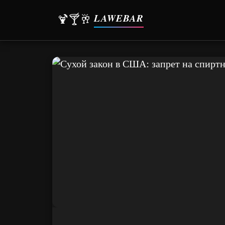
LAWEBAR
🍹🍸🥂