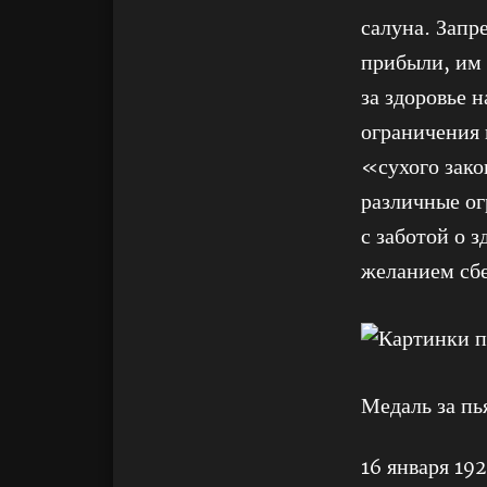
салуна. Запр
прибыли, им 
за здоровье 
ограничения 
«сухого зако
различные ог
с заботой о 
желанием сбе
Медаль за пь
16 января 19