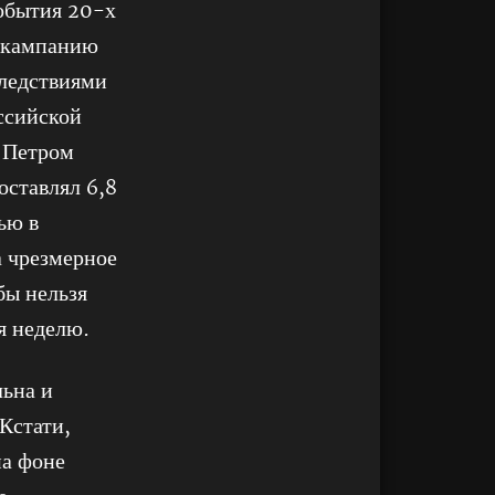
обытия 20-х
ю кампанию
следствиями
ссийской
 Петром
оставлял 6,8
ью в
а чрезмерное
бы нельзя
я неделю.
ьна и
Кстати,
на фоне