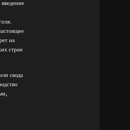
 введение
голя.
настоящее
рет на
ких стран
или свода
водство
ым,