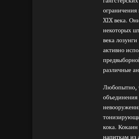
гангстерских
ограничения 
XIX века. Он
некоторых шт
века лозунги
активно испо
предвыборной
различные ан
Любопытно, ч
объединения 
невооруженны
тонизирующие
кока. Кокаин
напиткам из 