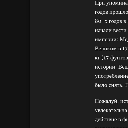
При упомина
годов прошл
80-х годов в
начали вести
империи: Ме
Великим в 17
кг (17 фунто
истории. Веш
употребление
было снять. 
Пожалуй, ис
увлекательна
действие в ф