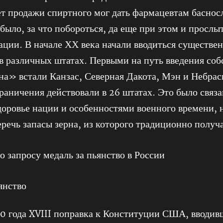
ет продажи спиртного мог дать фармацевтам басно
было, за что побороться, да еще при этом и прослы
нации. В начале ХХ века начали вводиться существе
в различных штатах. Первыми на путь введения соб
на» встали Канзас, Северная Дакота, Мэн и Небраск
раничения действовали в 26 штатах. Это было связа
здоровье нации и особенностями военного времени, н
речь запасы зерна, из которого традиционно получ
янство
20 года XVIII поправка к Конституции США, вводив