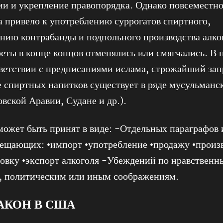
ии и укрепление правопорядка. Однако повсеместно
а привело к употреблению суррогатов спиртного,
нию контрабанды и подпольного производства алко
еты в конце концов отменялись или смягчались. В 
тветствии с предписаниями ислама, строжайший зап
 спиртных напитков существует в ряде мусульманс
овской Аравии, Судане и др.).
может быть принят в виде: -Отдельных параграфов 
рещающих: •импорт •употребление •продажу •произ
овку •экспорт алкоголя -Убеждений по нравственн
, политическим или иным соображениям.
АКОН В США