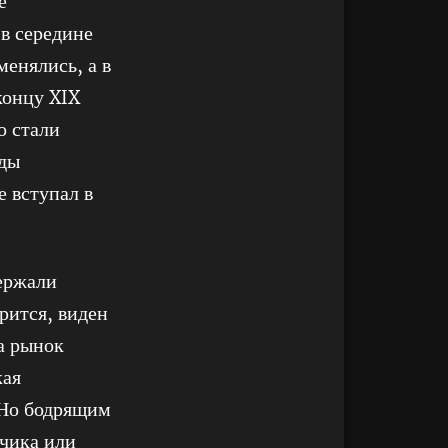
е
 в середине
менялись, а в
концу XIX
о стали
оды
 вступал в
ержали
рится, виден
а рынок
кая
. Но бодрящим
нчика или