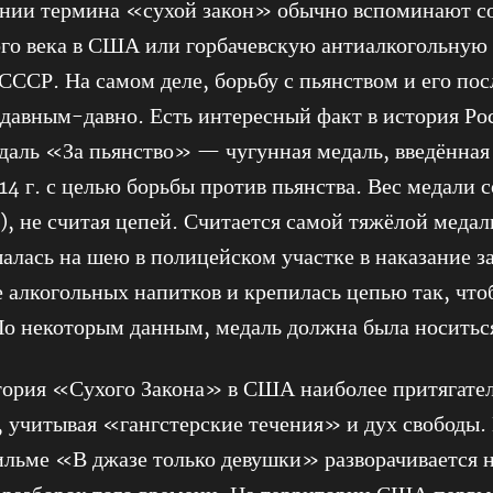
нии термина «сухой закон» обычно вспоминают с
ого века в США или горбачевскую антиалкогольну
 СССР. На самом деле, борьбу с пьянством и его по
 давным-давно. Есть интересный факт в история Ро
даль «За пьянство» — чугунная медаль, введённая
14 г. с целью борьбы против пьянства. Вес медали с
в), не считая цепей. Считается самой тяжёлой медал
алась на шею в полицейском участке в наказание з
 алкогольных напитков и крепилась цепью так, что
По некоторым данным, медаль должна была носитьс
тория «Сухого Закона» в США наиболее притягател
, учитывая «гангстерские течения» и дух свободы. 
ильме «В джазе только девушки» разворачивается 