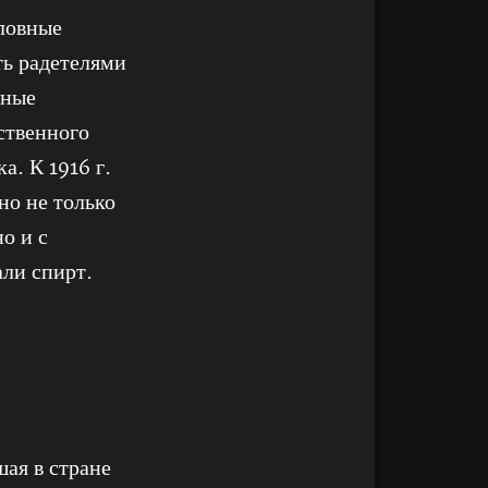
словные
ть радетелями
нные
ственного
а. К 1916 г.
но не только
о и с
али спирт.
шая в стране