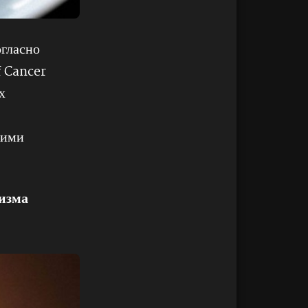
огласно
f Cancer
х
кими
низма