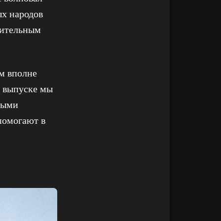
ых народов
вительным
ам вполне
м выпуске мы
ными
помогают в