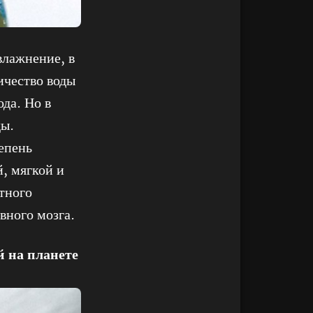
влажнение, в
ичество воды
ода. Но в
ды.
епень
, мягкой и
тного
вного мозга.
 на планете