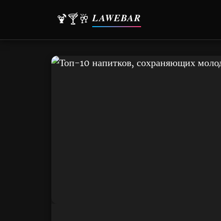
LAWEBAR
🍹🍸🥂